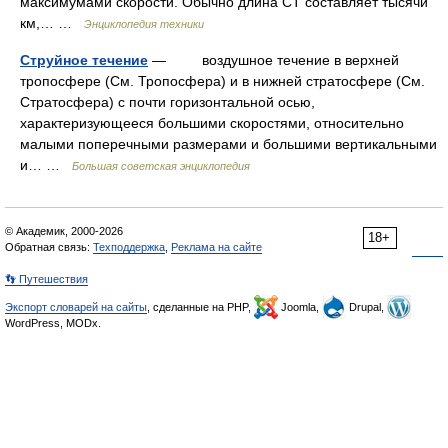
максимумами скорости. Обычно длина СТ составляет тысячи
км,… …
Энциклопедия техники
Струйное течение
— воздушное течение в верхней
тропосфере (См. Тропосфера) и в нижней стратосфере (См.
Стратосфера) с почти горизонтальной осью,
характеризующееся большими скоростями, относительно
малыми поперечными размерами и большими вертикальными
и… …
Большая советская энциклопедия
© Академик, 2000-2026
18+
Обратная связь:
Техподдержка
,
Реклама на сайте
👣 Путешествия
Экспорт словарей на сайты
, сделанные на PHP,
Joomla,
Drupal,
WordPress, MODx.